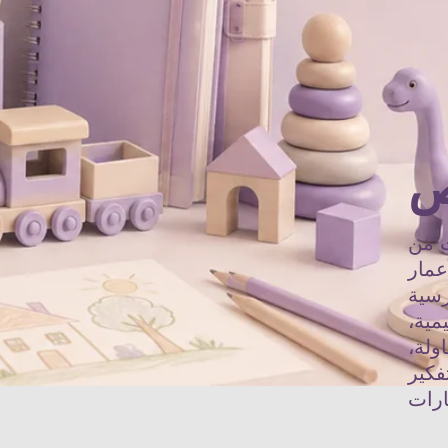
ص
ت من
عمار
رسية
مية،
اولة،
فكير