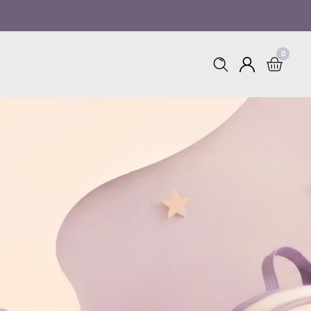
0
0
Log
items
in