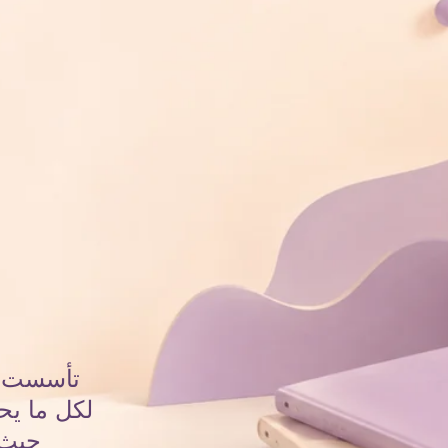
تأسست صُ
لكل ما يح
حيث 