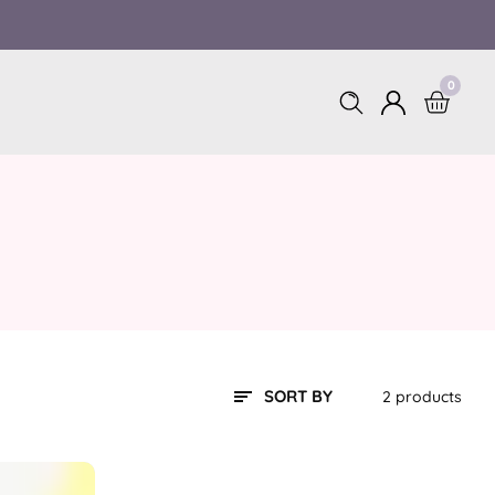
0
0
Log
items
in
SORT BY
2 products