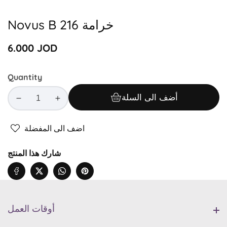
Media
gallery
Novus B 216 خرامة
Regular
6.000 JOD
price
Quantity
أضف الى السلة
Decrease
Increase
quantity
quantity
for
for
اضف الى المفضلة
Novus
Novus
B
B
شارك هذا المنتج
216
216
خرامة
خرامة
أوقات العمل
أوقات العمل