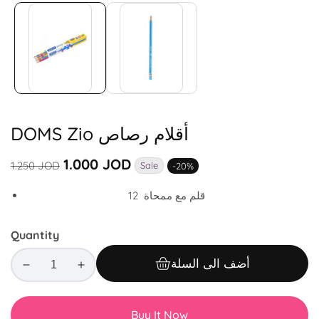
Media
gallery
DOMS Zio أقلام رصاص
Regular
Sale
1.000 JOD
1.250 JOD
Sale
-
20
%
price
price
قلم مع ممحاة 12
Quantity
أضف الى السلة
Decrease
Increase
quantity
quantity
for
for
Buy It Now