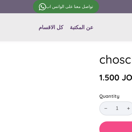
تواصل معنا على الواتس اب
عن المكتبة
كل الاقسام
Regular
1.500 J
price
Quantity
Decrease
In
quantity
qu
for
fo
chosch
c