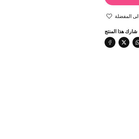
بة
علبة
ام
أقلام
ى المفضلة
بر
حبر
شارك هذا المنتج