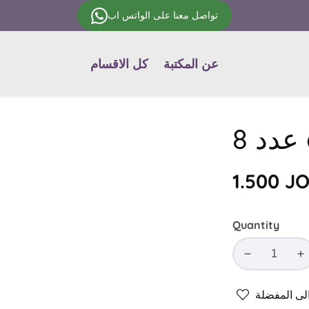
تواصل معنا على الواتس اب
عن المكتبة
كل الاقسام
Regular
1.500 J
price
Quantity
Decrease
In
quantity
qu
for
fo
ى المفضلة
8
8