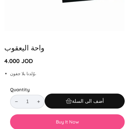
Media
gallery
واحة اليعقوب
Regular
4.000 JOD
price
وُلدنا بلا جفون،
Quantity
أضف الى السلة
D
I
e
n
c
c
Buy It Now
r
r