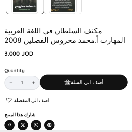
مكثف السلطان في اللغة العربية
المهارت أ.محمد محروس الفصلين 2008
Regular
3.000 JOD
price
Quantity
أضف الى السلة
Decrease
Increase
quantity
quantity
for
for
اضف الى المفضلة
مكثف
مكثف
السلطان
السلطان
شارك هذا المنتج
في
في
اللغة
اللغة