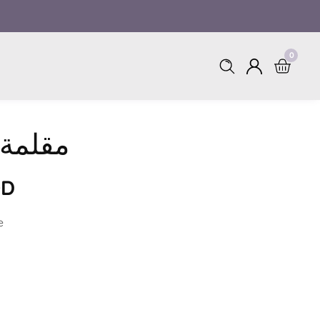
0
0
Log
items
in
مقلمة 
OD
e