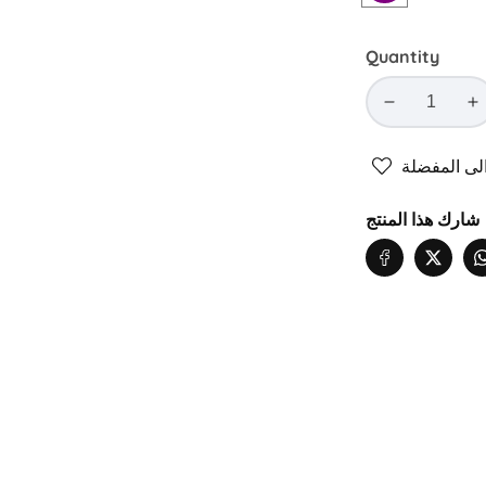
Quantity
Decrease
In
quantity
qu
for
fo
ى المفضلة
مة
مقلمة
زة
مميزة
شارك هذا المنتج