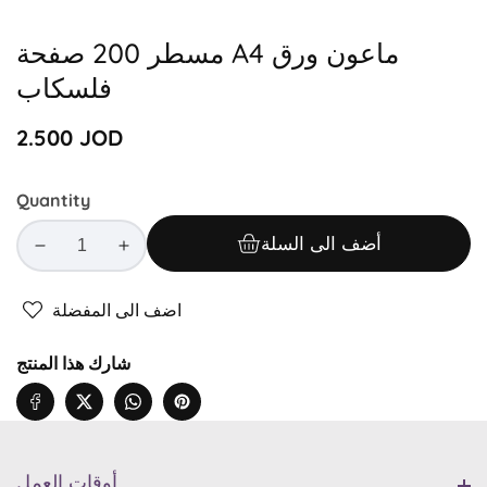
Media
gallery
مسطر 200 صفحة A4 ماعون ورق
فلسكاب
Regular
2.500 JOD
price
Quantity
أضف الى السلة
Decrease
Increase
quantity
quantity
for
for
اضف الى المفضلة
مسطر
مسطر
200
200
شارك هذا المنتج
صفحة
صفحة
A4
A4
ماعون
ماعون
ورق
ورق
أوقات العمل
فلسكاب
فلسكاب
أوقات العمل