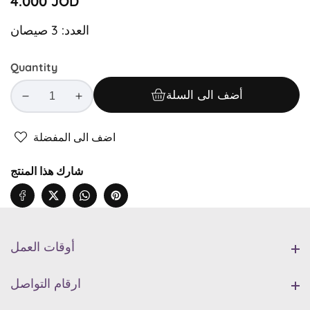
Regular
4.000 JOD
price
العدد: 3 صيصان
Quantity
أضف الى السلة
Decrease
Increase
quantity
quantity
for
for
اضف الى المفضلة
لعبة
لعبة
الصيصان
الصيصان
شارك هذا المنتج
المتزحلقة
المتزحلقة
أوقات العمل
أوقات العمل
ارقام التواصل
ارقام التواصل