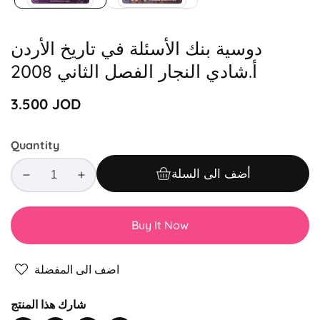
دوسية بنك الأسئلة في تاريخ الأردن
أ.شادي النجار الفصل الثاني 2008
Regular
3.500 JOD
price
Quantity
أضف الى السلة
Decrease
Increase
quantity
quantity
for
for
Buy It Now
دوسية
دوسية
بنك
بنك
الأسئلة
الأسئلة
اضف الى المفضلة
في
في
تاريخ
تاريخ
شارك هذا المنتج
الأردن
الأردن