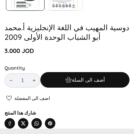
دوسية المهيب في اللغة الإنجليزية أ.محمد
أبو الشباب الوحدة الأولى 2009
Regular
3.000 JOD
price
Quantity
أضف الى السلة
Decrease
Increase
quantity
quantity
for
for
اضف الى المفضلة
دوسية
دوسية
المهيب
المهيب
شارك هذا المنتج
في
في
اللغة
اللغة
الإنجليزية
الإنجليزية