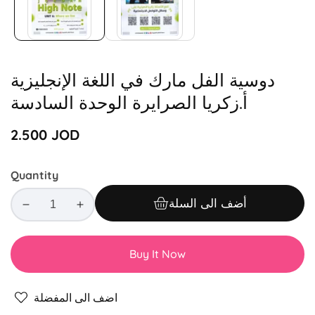
دوسية الفل مارك في اللغة الإنجليزية
أ.زكريا الصرايرة الوحدة السادسة
Regular
2.500 JOD
price
Quantity
أضف الى السلة
Decrease
Increase
quantity
quantity
for
for
Buy It Now
دوسية
دوسية
الفل
الفل
مارك
مارك
اضف الى المفضلة
في
في