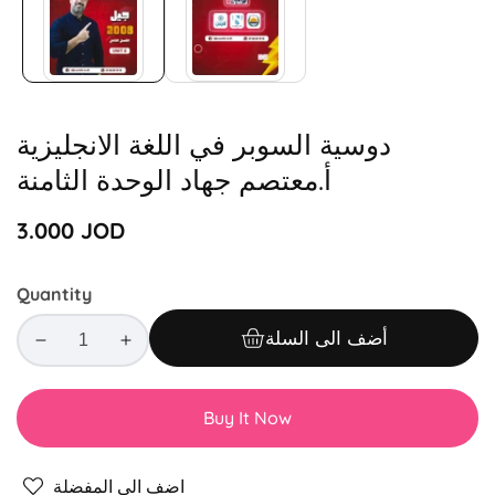
دوسية السوبر في اللغة الانجليزية
أ.معتصم جهاد الوحدة الثامنة
Regular
3.000 JOD
price
Quantity
أضف الى السلة
Decrease
Increase
quantity
quantity
for
for
Buy It Now
دوسية
دوسية
السوبر
السوبر
في
في
اضف الى المفضلة