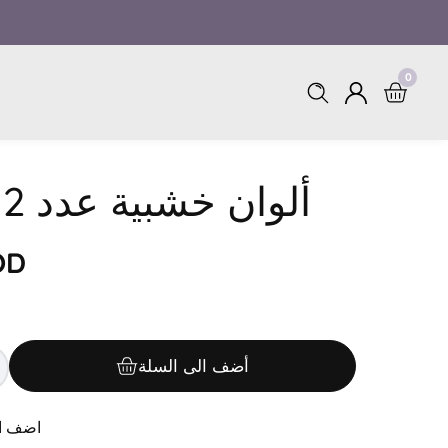
0
0
Log
items
in
ألوان خشبية عدد 12 قصير
OD
أضف الى السلة
crease
antity
r
اضف ال
ألو