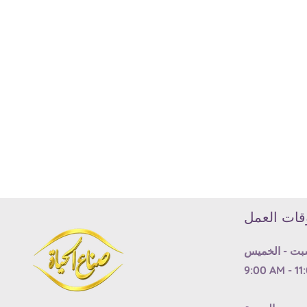
Media
gallery
قات العمل
بت - الخميس
9:00 AM - 11