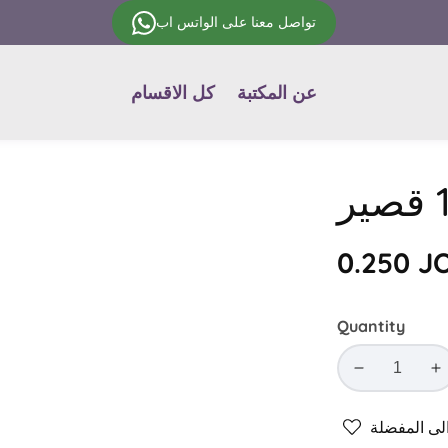
تواصل معنا على الواتس اب
عن المكتبة
كل الاقسام
Regular
0.250 J
price
Quantity
Decrease
In
quantity
qu
for
fo
ى المفضلة
ان
ألوان