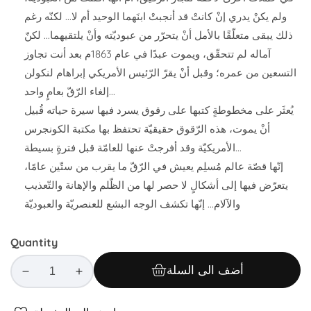
ولم يكنْ يدري إنْ كانتْ قد أنجبتْ ابنَهما الوحيد أم لا... لكنّه رغم
ذلك يبقى متعلّقًا بالأمل أنْ يتحرّر من عبوديّته وأنْ يلتقيهما... لكنّ
آماله لم تتحقّق، ويموت عبدًا في عام 1863م بعد أنت تجاوز
التسعين من عمره؛ وقبل أنْ يقرّ الرّئيس الأمريكي إبراهام لنكولن
إلغاء الرّقّ بعامٍ واحد...
يُعثَر على مخطوطةٍ كتبها على رقوق يسرد فيها سيرة حياته قُبيل
أنْ يموت، هذه الرّقوق حقيقيّة تحتفظ بها مكتبة الكونجرس
الأمريكيّة وقد أفرجتْ عنها للعامّة قبل فترةٍ بسيطة...
إنّها قصّة عالم مُسلِم يعيش في الرّقّ ما يقرب من ستّين عامًا،
يتعرّض فيها إلى أشكالٍ لا حصر لها من الظّلم والإهانة والتّعذيب
والآلام... إنّها تكشف الوجه البشع للعنصريّة والعبوديّة
Quantity
أضف الى السلة
Decrease
Increase
quantity
quantity
for
for