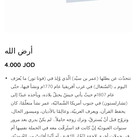
Media
gallery
أرض الله
Regular
4.000 JOD
price
تتحدّث عن بطلها (عمر بن سيّد) الّذي وُلِدَ في (فوتا تور) ما يُعرَف
اليوم بـ (السّنغال) في غرب أفريقيا عام 1770م ونشأ فيها، حتّى
عام 1807م حيثُ يأتي جيشٌ يحتلّ بلاده، ويأخذه عبدًا إلى
(تشارلستون) في جنوب أمريكا الشّماليّة، عمر نشأ متعلّمًا، كان
يحفظ القرآن، ويعرف العربيّة، وعالِمًا بالأديان، وميسور الحال،
وتزوّج قبل أنْ يُسترقّ، وترك زوجه حامِلاً... لم يكنْ يدري بعد مرور
سنوات العبوديّة إنْ كانت قد استُرقّت معه في الحملة نفسِها أم
في حملات أخرى لاحقة لتُجّار الرّقيق، أم أنّها أفلتتْ من العُبوديّة،