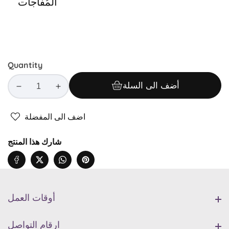
المُفاجآت
Quantity
أضف الى السلة
Decrease
Increase
quantity
quantity
for
for
اضف الى المفضلة
أرسس
أرسس
شارك هذا المنتج
أوقات العمل
أوقات العمل
ارقام التواصل
ارقام التواصل