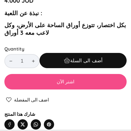
Regular
4.000 JOD
price
نبذة عن اللعبة :
بكل اختصار، تتوزع أوراق الساحة على الأرض، وكل
لاعب معه 3 أوراق
Quantity
أضف الى السلة
Decrease
Increase
quantity
quantity
for
for
اشتر الآن
لعبة
لعبة
اقلب
اقلب
وألعب
وألعب
اضف الى المفضلة
شارك هذا المنتج